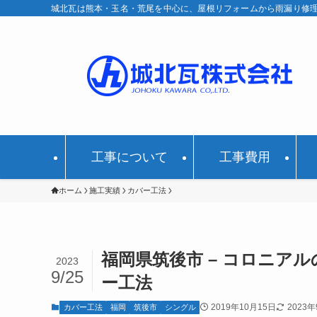
城北瓦は熊本・玉名・荒尾を中心に、屋根リフォームから雨漏り修
工事について
工事費用
ホーム
施工実績
カバー工法
福岡県筑後市 – コロニア
2023
9/25
ー工法
2019年10月15日
2023
カバー工法
福岡
筑後市
シングル