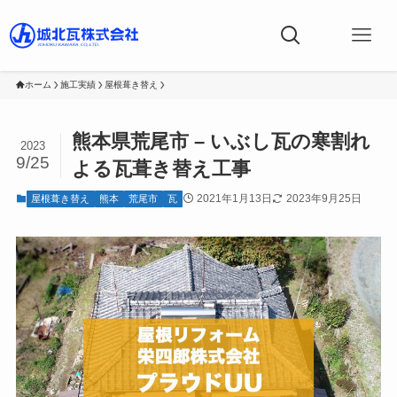
ホーム
施工実績
屋根葺き替え
熊本県荒尾市 – いぶし瓦の寒割れ
2023
9/25
よる瓦葺き替え工事
2021年1月13日
2023年9月25日
屋根葺き替え
熊本
荒尾市
瓦