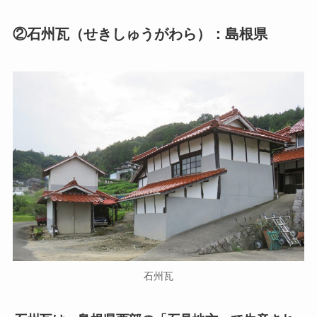
②石州瓦（せきしゅうがわら）：島根県
石州瓦