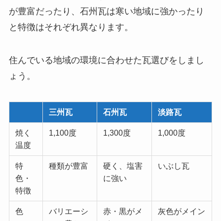
が豊富だったり、石州瓦は寒い地域に強かったり
と特徴はそれぞれ異なります。
住んでいる地域の環境に合わせた瓦選びをしまし
ょう。
三州瓦
石州瓦
淡路瓦
焼く
1,100度
1,300度
1,000度
温度
特
種類が豊富
硬く、塩害
いぶし瓦
色・
に強い
特徴
色
バリエーシ
赤・黒がメ
灰色がメイン